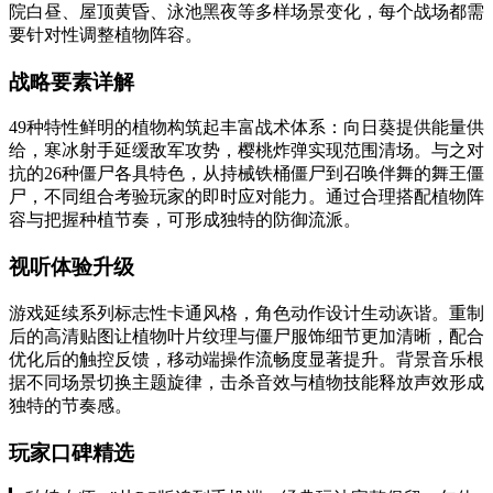
院白昼、屋顶黄昏、泳池黑夜等多样场景变化，每个战场都需
要针对性调整植物阵容。
战略要素详解
49种特性鲜明的植物构筑起丰富战术体系：向日葵提供能量供
给，寒冰射手延缓敌军攻势，樱桃炸弹实现范围清场。与之对
抗的26种僵尸各具特色，从持械铁桶僵尸到召唤伴舞的舞王僵
尸，不同组合考验玩家的即时应对能力。通过合理搭配植物阵
容与把握种植节奏，可形成独特的防御流派。
视听体验升级
游戏延续系列标志性卡通风格，角色动作设计生动诙谐。重制
后的高清贴图让植物叶片纹理与僵尸服饰细节更加清晰，配合
优化后的触控反馈，移动端操作流畅度显著提升。背景音乐根
据不同场景切换主题旋律，击杀音效与植物技能释放声效形成
独特的节奏感。
玩家口碑精选