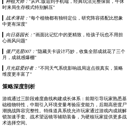
▎
种植大师：
"从PC版追到手机端，经典玩法完整保留，午休
时来局生存模式特别解压"
▎
战术薄荷：
"每个植物都有独特定位，研究阵容搭配比想象
中更有深度"
▎
向日葵园长：
"画面比记忆中的更精致，给孩子玩也不用担
心画风问题"
▎
僵尸克星007：
"隐藏关卡设计巧妙，收集全部成就花了三个
月，成就感爆棚"
▎
月光菇爱好者：
"不同天气系统影响战局这点很真实，策略
维度更丰富了"
策略深度剖析
游戏通过三阶段难度曲线构建成长体系：前期引导玩家熟悉基
础植物特性，中期引入环境变量考验应变能力，后期高密度尸
潮挑战阵容完整性。特殊道具系统允许玩家通过游戏内成就解
锁加速手套、战术望远镜等辅助装备，为硬核玩家提供更多战
术选择空间。