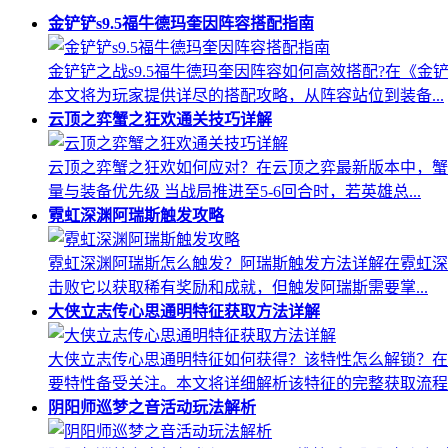
金铲铲s9.5福牛德玛奎因阵容搭配指南
金铲铲之战s9.5福牛德玛奎因阵容如何高效搭配?在《
本文将为玩家提供详尽的搭配攻略，从阵容站位到装备...
云顶之弈蟹之狂欢通关技巧详解
云顶之弈蟹之狂欢如何应对？在云顶之弈最新版本中，蟹
量与装备优先级 当战局推进至5-6回合时，若英雄总...
霓虹深渊阿瑞斯触发攻略
霓虹深渊阿瑞斯怎么触发？阿瑞斯触发方法详解在霓虹深渊这
击败它以获取稀有奖励和成就，但触发阿瑞斯需要掌...
大侠立志传心思通明特征获取方法详解
大侠立志传心思通明特征如何获得？该特性怎么解锁？在
要特性备受关注。本文将详细解析该特征的完整获取流程..
阴阳师巡梦之音活动玩法解析