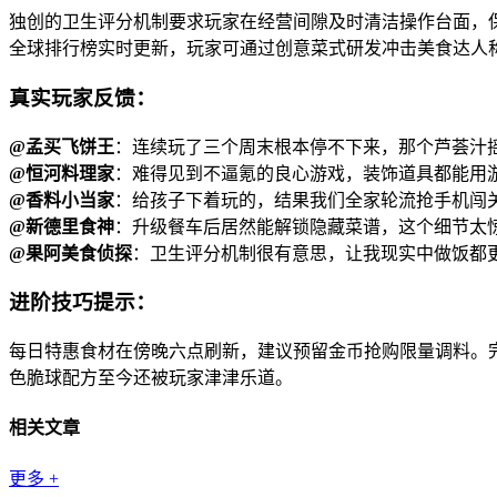
独创的卫生评分机制要求玩家在经营间隙及时清洁操作台面，
全球排行榜实时更新，玩家可通过创意菜式研发冲击美食达人
真实玩家反馈：
@孟买飞饼王
：连续玩了三个周末根本停不下来，那个芦荟汁
@恒河料理家
：难得见到不逼氪的良心游戏，装饰道具都能用
@香料小当家
：给孩子下着玩的，结果我们全家轮流抢手机闯
@新德里食神
：升级餐车后居然能解锁隐藏菜谱，这个细节太
@果阿美食侦探
：卫生评分机制很有意思，让我现实中做饭都
进阶技巧提示：
每日特惠食材在傍晚六点刷新，建议预留金币抢购限量调料。
色脆球配方至今还被玩家津津乐道。
相关文章
更多
+