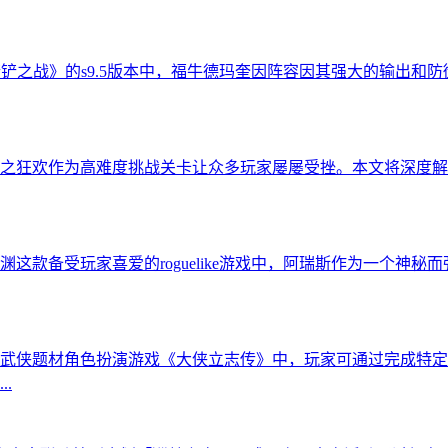
金铲铲之战》的s9.5版本中，福牛德玛奎因阵容因其强大的输出
之狂欢作为高难度挑战关卡让众多玩家屡屡受挫。本文将深度解
款备受玩家喜爱的roguelike游戏中，阿瑞斯作为一个神秘
武侠题材角色扮演游戏《大侠立志传》中，玩家可通过完成特定
.