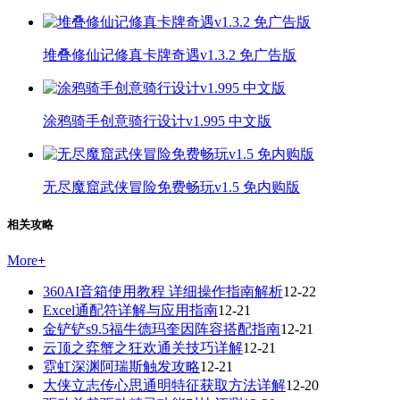
堆叠修仙记修真卡牌奇遇v1.3.2 免广告版
涂鸦骑手创意骑行设计v1.995 中文版
无尽魔窟武侠冒险免费畅玩v1.5 免内购版
相关攻略
More
+
360AI音箱使用教程 详细操作指南解析
12-22
Excel通配符详解与应用指南
12-21
金铲铲s9.5福牛德玛奎因阵容搭配指南
12-21
云顶之弈蟹之狂欢通关技巧详解
12-21
霓虹深渊阿瑞斯触发攻略
12-21
大侠立志传心思通明特征获取方法详解
12-20