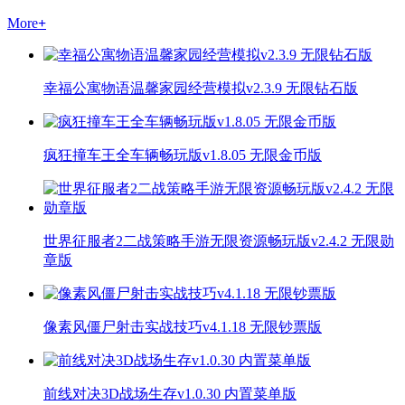
More
+
幸福公寓物语温馨家园经营模拟v2.3.9 无限钻石版
疯狂撞车王全车辆畅玩版v1.8.05 无限金币版
世界征服者2二战策略手游无限资源畅玩版v2.4.2 无限勋
章版
像素风僵尸射击实战技巧v4.1.18 无限钞票版
前线对决3D战场生存v1.0.30 内置菜单版