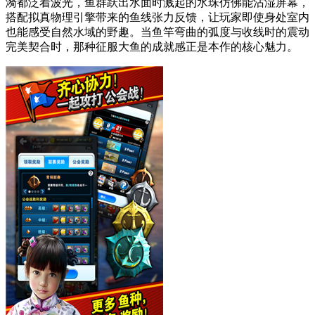
漪都泛着波光，鱼群跃出水面时溅起的水珠仿佛能沾湿屏幕，
搭配拟真物理引擎带来的鱼线张力反馈，让玩家即使身处室内
也能感受自然水域的野趣。当鱼竿弯曲的弧度与收线时的震动
完美契合时，那种征服大鱼的成就感正是本作的核心魅力。