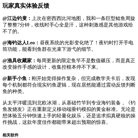
玩家真实体验反馈
@江边钓叟：
上次在密西西比河地图，我和一条巨型鲶鱼周旋
了整整7分钟，收线时手心全是汗，这种刺激感是其他游戏给
不了的。
@海钓达人Leo：
昼夜系统的光影变化绝了！夜钓时打开手电
筒功能，能看到鱼群在光束下游弋的细节。
@渔具收藏家：
每周更新的限定鱼竿不是数值碾压，而是真正
改变操作手感的设计，收集控根本停不下来。
@新手小鱼：
刚开始觉得操作复杂，但完成教学关卡后，发现
每个机制都符合现实钓鱼逻辑，现在居然能通过震动反馈判断
鱼的种类。
从太平洋暖流到北欧冰湖，从基础竹竿到专业海钓装备，《钓
鱼发烧友》正在重新定义移动端垂钓模拟的黄金标准。无论是
想体验五分钟快速上手的轻量化娱乐，还是追求拟真硬核的操
作挑战，这款年度佳作都能带来超出预期的惊喜。
相关软件