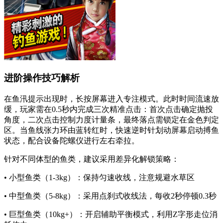
进阶操作技巧解析
在鱼汛提示出现时，长按屏幕进入专注模式。此时时间流速放
缓，玩家需在0.5秒内完成三次精准点击：首次点击确定抛投
角度，二次点击控制力度计量条，最终落点需锁定在金色判定
区。当鱼线张力环由蓝转红时，快速逆时针划动屏幕启动搏鱼
状态，配合设备陀螺仪进行左右牵拉。
针对不同体型的鱼类，建议采用差异化解锁策略：
• 小型鱼类（1-3kg）：保持匀速收线，注意规避水草区
• 中型鱼类（5-8kg）：采用点刹式收线法，每收2秒停顿0.3秒
• 巨型鱼类（10kg+）：开启辅助平衡模式，利用Z字形走位消