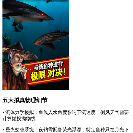
五大拟真物理细节
• 流体力学模拟：鱼线入水角度影响下沉速度，侧风天气需要
计算抛投抛物线
• 昼夜交替系统：夜钓需配备荧光浮漂，特定鱼种只在月光下