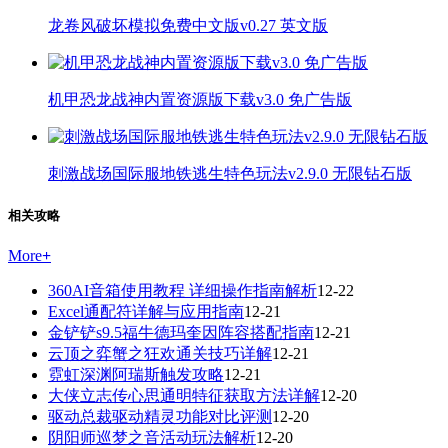
龙卷风破坏模拟免费中文版v0.27 英文版
机甲恐龙战神内置资源版下载v3.0 免广告版
刺激战场国际服地铁逃生特色玩法v2.9.0 无限钻石版
相关攻略
More
+
360AI音箱使用教程 详细操作指南解析
12-22
Excel通配符详解与应用指南
12-21
金铲铲s9.5福牛德玛奎因阵容搭配指南
12-21
云顶之弈蟹之狂欢通关技巧详解
12-21
霓虹深渊阿瑞斯触发攻略
12-21
大侠立志传心思通明特征获取方法详解
12-20
驱动总裁驱动精灵功能对比评测
12-20
阴阳师巡梦之音活动玩法解析
12-20