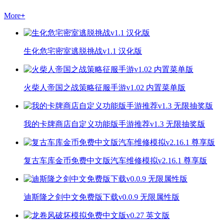
More
+
生化危宅密室逃脱挑战v1.1 汉化版
火柴人帝国之战策略征服手游v1.02 内置菜单版
我的卡牌商店自定义功能版手游推荐v1.3 无限抽奖版
复古车库金币免费中文版汽车维修模拟v2.16.1 尊享版
迪斯隆之剑中文免费版下载v0.0.9 无限属性版