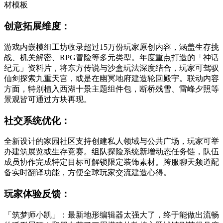
材模板
创意拓展维度：
游戏内嵌模组工坊收录超过15万份玩家原创内容，涵盖生存挑
战、机关解密、RPG冒险等多元类型。年度重点打造的「神话
纪元」资料片，将东方传说与沙盒玩法深度结合，玩家可驾驭
仙剑探索九重天宫，或是在幽冥地府建造轮回殿宇。联动内容
方面，特别植入西湖十景主题组件包，断桥残雪、雷峰夕照等
景观皆可通过方块再现。
社交系统优化：
全新设计的家园社区支持创建私人领域与公共广场，玩家可举
办建筑展览或生存竞赛。组队探险系统新增动态任务链，队伍
成员协作完成特定目标可解锁限定装饰素材。跨服聊天频道配
备实时翻译功能，方便全球玩家交流建造心得。
玩家体验反馈：
「筑梦师小凯」：最新地形编辑器太强大了，终于能做出流畅