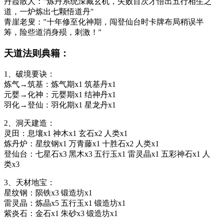
丹霞散人："炼丹系统深藏玄机，失败百次才悟出五行相生之
道，一炉炼出七颗悟道丹"
青崖老叟："十年修至化神期，闯登仙台时卡牌布局稍误半
筹，险些道消身殒，刺激！"
天道法则典籍：
1、破境要诀：
炼气→筑基：炼气期x1 筑基丹x1
元婴→化神：元婴期x1 结神丹x1
羽化→登仙：羽化期x1 星龙丹x1
2、洞天建造：
灵田：息壤x1 神木x1 玄石x2 人类x1
炼丹炉：星纹钢x1 万青藤x1 十胜石x2 人类x1
登仙台：七星石x3 黑木x3 五行玉x1 雷灵晶x1 五彩神石x1 人
类x3
3、天材地宝：
星纹钢：陨铁x3 锻造坊x1
雷灵晶：炼晶x5 五行玉x1 锻造坊x1
紫炎石：金石x1 朱砂x3 锻造坊x1