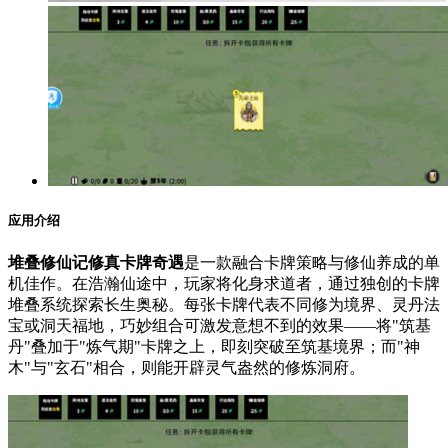
应用介绍
堆叠修仙记修真卡牌奇遇
是一款融合卡牌策略与修仙养成的单
机佳作。在浩瀚仙途中，玩家将化身求道者，通过独创的卡牌
堆叠系统探索长生奥秘。每张卡牌代表不同修为境界、灵丹法
宝或洞天福地，巧妙组合可激发意想不到的效果——将"筑基
丹"叠加于"炼气期"卡牌之上，即刻突破至筑基境界；而"神
木"与"玄石"相合，则能开辟灵气盎然的修炼洞府。