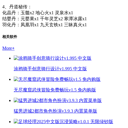
4、丹道秘传：
化晶丹：玉髓x2 地心火x1 灵泉水x1
结婴丹：元婴果x1 千年灵芝x2 寒潭冰露x1
羽化丹：凤凰羽x1 九天玄铁x1 三昧真火x1
相关软件
More
+
涂鸦骑手创意骑行设计v1.995 中文版
无尽魔窟武侠冒险免费畅玩v1.5 免内购版
猛男进城2都市角色扮演v3.9.3 内置菜单版