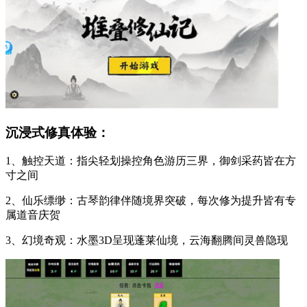
沉浸式修真体验：
1、触控天道：指尖轻划操控角色游历三界，御剑采药皆在方
寸之间
2、仙乐缥缈：古琴韵律伴随境界突破，每次修为提升皆有专
属道音庆贺
3、幻境奇观：水墨3D呈现蓬莱仙境，云海翻腾间灵兽隐现