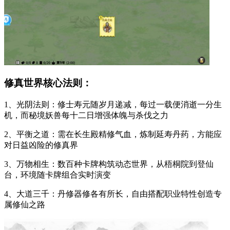
修真世界核心法则：
1、光阴法则：修士寿元随岁月递减，每过一载便消逝一分生
机，而秘境妖兽每十二日增强体魄与杀伐之力
2、平衡之道：需在长生殿精修气血，炼制延寿丹药，方能应
对日益凶险的修真界
3、万物相生：数百种卡牌构筑动态世界，从梧桐院到登仙
台，环境随卡牌组合实时演变
4、大道三千：丹修器修各有所长，自由搭配职业特性创造专
属修仙之路