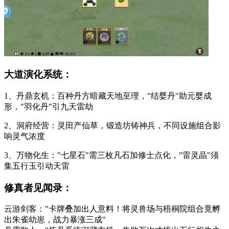
大道演化系统：
1、丹鼎玄机：百种丹方暗藏天地至理，"结婴丹"助元婴成
形，"羽化丹"引九天雷劫
2、洞府经营：灵田产仙草，锻造坊铸神兵，不同设施组合影
响灵气浓度
3、万物化生："七星石"需三枚凡石加修士点化，"雷灵晶"须
集五行玉引动天雷
修真者见闻录：
云游剑客："卡牌叠加出人意料！将灵兽场与梧桐院组合竟孵
出朱雀幼崽，战力暴涨三成"