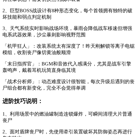
2、巨型BOSS战设计有8种形态变化，每个首领拥有独特的破
坏技能和弱点判定机制
3、天气系统实时影响战场环境，暴雨会降低战车移速但增强
电系武器效果，沙尘暴则影响视野范围
「机甲狂人」：改装系统太有深度了！昨天刚解锁等离子电锯
模组，收割丧尸像切黄油般顺滑
「末日指挥官」：BGM和音效代入感满分，尤其是战车引擎
轰鸣声，戴着耳机玩简直身临其境
「战术分析师」：动态难度设计很智能，每次升级后遇到的丧
尸组合都有新变化，完全不会觉得单调
进阶技巧说明：
1、利用场景中的燃油罐制造连锁爆炸，可瞬间清理大片普通
丧尸
2、面对盾牌丧尸时，先使用牵引装置破坏其防御姿态再进行