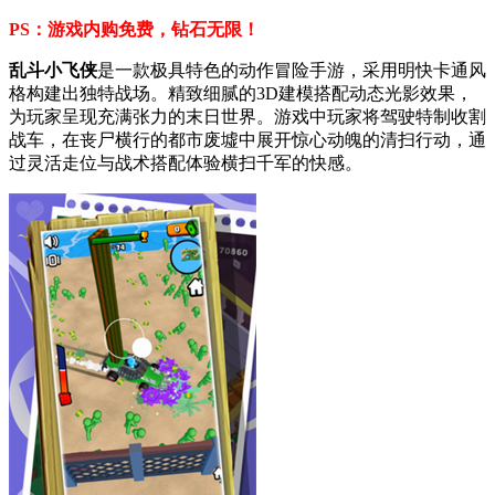
PS：游戏内购免费，钻石无限！
乱斗小飞侠
是一款极具特色的动作冒险手游，采用明快卡通风
格构建出独特战场。精致细腻的3D建模搭配动态光影效果，
为玩家呈现充满张力的末日世界。游戏中玩家将驾驶特制收割
战车，在丧尸横行的都市废墟中展开惊心动魄的清扫行动，通
过灵活走位与战术搭配体验横扫千军的快感。