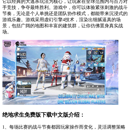
它以经典的大逃杀玩法为核心，让玩家在全球范围内与百万对
手竞技，争夺最终胜利。游戏中，你可以体验紧张刺激的战斗
节奏，无论是个人单挑还是团队协作模式，都能带来沉浸式的
游戏乐趣。游戏采用虚幻引擎4技术，渲染出细腻逼真的场
景，包括广阔的地图和丰富的建筑群，让你仿佛置身真实战
场。
绝地求生免费版下载中文版介绍：
1、每场比赛的战斗节奏都因玩家操作而变化，灵活调整策略