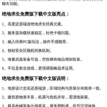
聊天功能。
绝地求生免费版下载中文版亮点：
1、高度还原端游绝地求生经典元素。
2、服务器加载快速稳定，杜绝卡顿问题。
3、融入经典PC版玩法，操作手感顺滑。
4、独创安全区随机转换机制。
5、海量武器装备可选，空投稀有物品增加惊喜。
6、不仅是射击游戏，更强调策略战术运用。
绝地求生免费版下载中文版说明：
1、地形设计忠实还原端游，区域结构与房屋分布精准一致。
2、建筑群物资丰富，机遇与危机并存，需谨慎探索。
3、载具枪械装备比例真实，避免塑料感，提升沉浸体验。