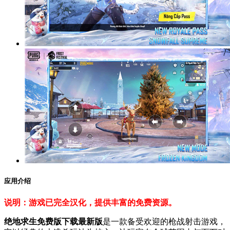
应用介绍
说明：游戏已完全汉化，提供丰富的免费资源。
绝地求生免费版下载最新版
是一款备受欢迎的枪战射击游戏，