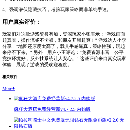
4、强调潜伏隐藏技巧，考验玩家策略而非单纯手速。
用户真实评价：
玩家们对这款游戏赞誉有加，资深玩家小张表示："游戏画面
超真实，操作流畅不卡顿，和朋友开黑超爽！" 游戏达人小李
分享："地图还原度太高了，载具手感逼真，策略性强，玩起
来停不下来。" 另外，用户小王评论："免费资源丰富，公平
竞技环境好，反外挂系统让人安心。" 这些评价来自真实玩家
体验，展现了游戏的受欢迎程度。
相关软件
More
+
疯狂大酒店免费经营新v4.7.2.5 内购版