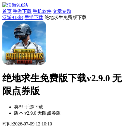
首页
手游下载
手机软件
文章专题
沃游918站
手游下载
绝地求生免费版下载
绝地求生免费版下载v2.9.0 无
限点券版
类型:
手游下载
版本:
v2.9.0 无限点券版
时间:
2026-07-09 12:10:10