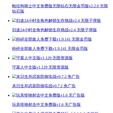
帕拉狗骑士中文免费版无限钻石无限金币版v2.2.0 无限
钻石版
归途24小时全角色解锁生存挑战v2.4 无限子弹版
粉碎全部敌人免费下载v1.9.141 无限金币版
守墓人中文版v1.129 无限资源版
末日生存武装防御实战v0.7.2 免广告
玩具怪物射击中文免费版v1.6 无广告版