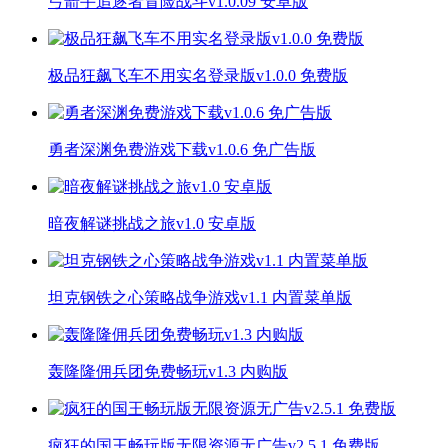
弓箭手追逐者冒险战斗v1.0.09 安卓版
极品狂飙飞车不用实名登录版v1.0.0 免费版
勇者深渊免费游戏下载v1.0.6 免广告版
暗夜解谜挑战之旅v1.0 安卓版
坦克钢铁之心策略战争游戏v1.1 内置菜单版
轰隆隆佣兵团免费畅玩v1.3 内购版
疯狂的国王畅玩版无限资源无广告v2.5.1 免费版