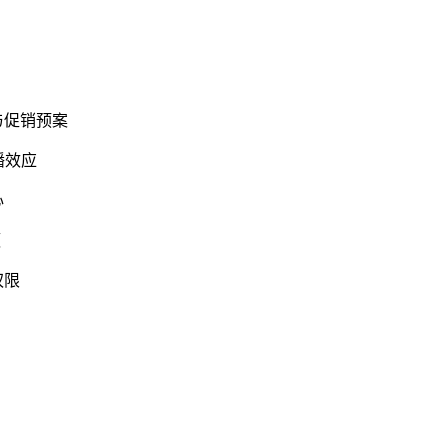
与促销预案
播效应
心
额
权限