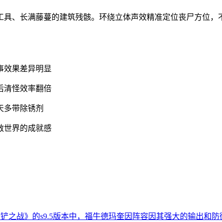
工具、长满藤蔓的建筑残骸。环绕立体声效精准定位丧尸方位，
。
事效果差异明显
后清怪效率翻倍
天多带除锈剂
救世界的成就感
金铲铲之战》的s9.5版本中，福牛德玛奎因阵容因其强大的输出