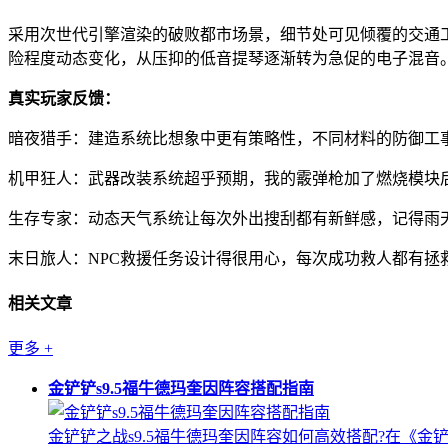
采用次世代引擎渲染的破败都市场景，细节处可见倾覆的交通
险程度动态变化，从压抑的低音提琴逐渐转为急促的电子混音
真实玩家反馈：
暗夜猎手：建造系统比想象中更有策略性，不同材料的防御工
机甲狂人：武器改装系统超乎预期，我的霰弹枪加了燃烧模块
生存专家：动态天气系统让每次外出搜刮都有新鲜感，记得雨
末日旅人：NPC救援任务设计得很用心，每次成功救人都有拯
相关文章
更多
+
金铲铲s9.5福牛德玛奎因阵容搭配指南
金铲铲之战s9.5福牛德玛奎因阵容如何高效搭配?在《