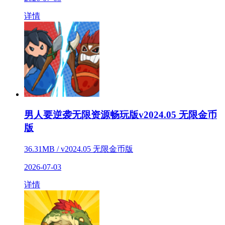
详情
男人要逆袭无限资源畅玩版v2024.05 无限金币
版
36.31MB / v2024.05 无限金币版
2026-07-03
详情