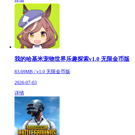
我的哈基米宠物世界乐趣探索v1.0 无限金币版
83.69MB / v1.0 无限金币版
2026-07-03
详情