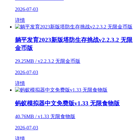
2026-07-03
详情
躺平发育2023新版塔防生存挑战v2.2.3.2 无限
金币版
29.25MB / v2.2.3.2 无限金币版
2026-07-03
详情
蚂蚁模拟器中文免费版v1.33 无限食物版
40.76MB / v1.33 无限食物版
2026-07-03
详情