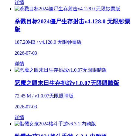
详情
杀戮目标2024僵尸生存射击v4.128.0 无限钞票
版
187.20MB / v4.128.0 无限钞票版
2026-07-03
详情
恶魔之眼末日生存挑战v1.0.07无限眼睛版
72.45 M / v1.0.07无限眼睛版
2026-07-03
详情