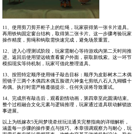
11、使用剪刀剪开柜子上的红绳，玩家获得第一张卡片道具。
再用铁钩固定窗台结构，取得第二张卡片。这一步骤考验玩家
操作精度，剪绳和钩取需快速完成，避免场景重置。
12、进入心理测试阶段，玩家需耐心等待游戏内第二天时间推
进。返回后使用望远镜查看窗户外面，获取新线索。这一环节
模拟现实等待机制，玩家可借此整理道具。
13、按照特定顺序使用锤子敲击目标：顺序为皮影树木二木偶
照镜子三两个木偶四木偶五脸谱六神龛七剪纸八石人九蝴蝶十
布偶。执行时需严格遵循提示，任何失误将导致重试。
14、完成所有敲击后，观看剧情动画，第四章至此圆满结束。
整个过程融合文化元素与逻辑推理，玩家通过道具联动解锁故
事进展。
以上为纸嫁衣5无间梦境牵丝玩法通关完整指南的详细解析，
涵盖每一步骤的操作要点与技巧。本章强调观察力与耐心，玩