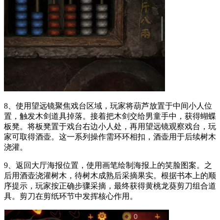
8、使用望远镜聚焦戏台区域，玩家将葫芦放置于中间小人位
置，触发木剑道具掉落。接着把木剑交给男童手中，获得蝴蝶
板凳。将板凳置于戏台右边小人处，再用望远镜观察戏台，玩
家可取得酒壶。这一系列操作需环环相扣，酒壶用于后续树木
浇灌。
9、返回大厅海报位置，使用画笔绘制海报上的笑脸图案。之
后用酒壶浇灌树木，待树木成熟后采摘果实。根据书本上的顺
序提示，玩家按正确步骤采摘，最终获得黄桃龙葵剪刀组合道
具。剪刀在剪纸环节中发挥核心作用。