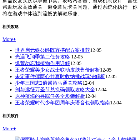
家需反复实践以掌握节奏。攻略内容基于游戏机制设计，旨在
帮助玩家高效通关，避免常见卡关问题。通过系统化执行，你
将在游戏中体验到流畅的解谜乐趣。
相关攻略
More
+
世界启元铁公爵阵容搭配方案推荐
12-05
光遇飞翔季第二任务攻略
12-05
饥荒勿忘我植物作用详解
12-05
王者荣耀美少女战士联动皮肤售价解析
12-05
未定事件簿两心共夏时收纳挑战玩法解析
12-05
少年三国志2逍遥策马通关攻略
12-04
剑与远征万圣节兑换码领取攻略大全
12-04
原神藻海的寻踪任务全步骤解析
12-04
王者荣耀时代少年团周年庆语音包领取指南
12-04
相关软件
More
+