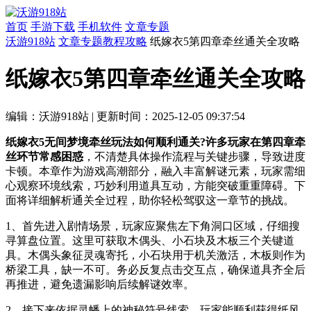
首页
手游下载
手机软件
文章专题
沃游918站
文章专题
教程攻略
纸嫁衣5第四章牵丝通关全攻略
纸嫁衣5第四章牵丝通关全攻略
编辑：沃游918站
|
更新时间：2025-12-05 09:37:54
纸嫁衣5无间梦境牵丝玩法如何顺利通关?许多玩家在第四章牵
丝环节常感困惑
，不清楚具体操作流程与关键步骤，导致进度
卡顿。本章作为游戏高潮部分，融入丰富解谜元素，玩家需细
心观察环境线索，巧妙利用道具互动，方能突破重重障碍。下
面将详细解析通关全过程，助你轻松驾驭这一章节的挑战。
1、首先进入剧情场景，玩家应聚焦左下角洞口区域，仔细搜
寻算盘位置。这里可获取木偶头、小石块及木板三个关键道
具。木偶头象征灵魂寄托，小石块用于机关激活，木板则作为
桥梁工具，缺一不可。务必反复点击交互点，确保道具齐全后
再推进，避免遗漏影响后续解谜效率。
2、接下来依据灵幡上的神秘符号线索，玩家能顺利获得纸风