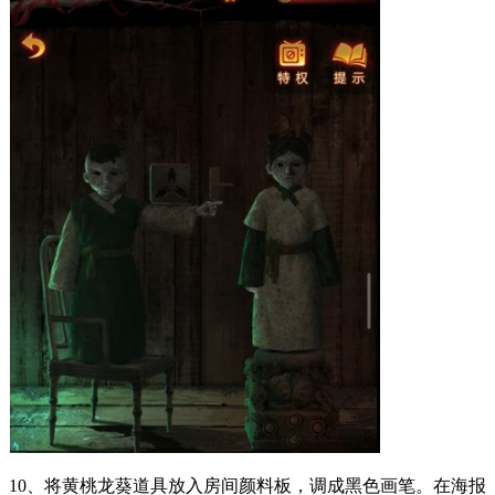
10、将黄桃龙葵道具放入房间颜料板，调成黑色画笔。在海报