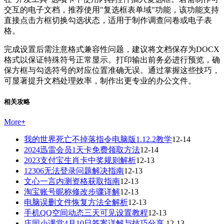
交互的电子文档，推荐使用"复选框表单域"功能，该功能支持
直接点击方框切换勾选状态，适用于制作调查问卷或电子表
格。
完成设置后需注意格式兼容性问题，建议将文档保存为DOCX
格式以保证特殊符号正常显示。打印输出前务必进行预览，确
保方框与勾选符号的对应位置准确无误。通过掌握这些技巧，
可显著提升文档处理效率，制作出更专业的办公文件。
相关攻略
More
+
我的世界死亡不掉落指令电脑版1.12.2教学
12-14
2024迅雷会员1天卡免费领取方法
12-14
2023支付宝生肖卡中奖规则解析
12-13
12306无法登录问题解决指南
12-13
文心一言内测资格获取指南
12-13
淘宝账号昵称修改步骤详解
12-13
电脑误删文件恢复方法全解析
12-13
手机QQ空间动态三天可见设置教程
12-13
庄园小课堂4月10日答案详解与技巧分享
12-13