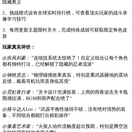
隐藏奥义
2、挑战模式设有全球实时排行榜，可查看顶尖玩家的战斗录
像学习技巧
3、每周更新主题限时关卡，完成特殊成就可获取限定角色皮
肤
玩家真实评价：
@疾风剑豪：
"连续技系统太惊艳了！自定义组合让每个角色
都有独特打法，已经解锁了隐藏的忍者流派"
@钢铁意志：
"物理碰撞效果真实，特别是重武器砸地的震动
反馈，戴着耳机玩简直身临其境"
@霓虹夜行者：
"关卡设计充满惊喜，上周的雨夜追击关卡氛
围感拉满，BGM和雨声配合绝了"
@格斗达人Leo：
"武器平衡性做得不错，没有绝对强势的装
备，不同组合都能打出精彩操作"
@像素艺术家：
"火柴人动作流畅度超出预期，特别是腾空连