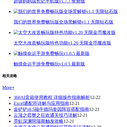
超级妈妈成长记手机版v1.7.7 免费版
我们的世界免费畅玩版全场景解锁v1.1 无限钻石版
太空大改造畅玩版特色功能v1.20 无限金币魔改版
触摸命运手游免费畅玩v1.0.5 最新版
相关攻略
More
+
360AI音箱使用教程 详细操作指南解析
12-22
Excel通配符详解与应用指南
12-21
金铲铲s9.5福牛德玛奎因阵容搭配指南
12-21
云顶之弈蟹之狂欢通关技巧详解
12-21
霓虹深渊阿瑞斯触发攻略
12-21