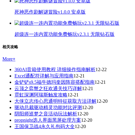
死神恶作剧解谜冒险v1.0.0 安卓版
超级连一连内置功能免费畅玩v2.3.1 无限钻石版
相关攻略
More
+
360AI音箱使用教程 详细操作指南解析
12-22
Excel通配符详解与应用指南
12-21
金铲铲s9.5福牛德玛奎因阵容搭配指南
12-21
云顶之弈蟹之狂欢通关技巧详解
12-21
霓虹深渊阿瑞斯触发攻略
12-21
大侠立志传心思通明特征获取方法详解
12-20
驱动总裁驱动精灵功能对比评测
12-20
阴阳师巡梦之音活动玩法解析
12-20
propnight选人界面黑屏处理方案
12-20
王国保卫战4永久礼包码大全
12-20