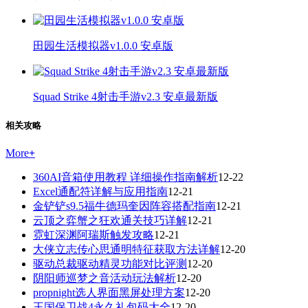
田园生活模拟器v1.0.0 安卓版
Squad Strike 4射击手游v2.3 安卓最新版
相关攻略
More
+
360AI音箱使用教程 详细操作指南解析
12-22
Excel通配符详解与应用指南
12-21
金铲铲s9.5福牛德玛奎因阵容搭配指南
12-21
云顶之弈蟹之狂欢通关技巧详解
12-21
霓虹深渊阿瑞斯触发攻略
12-21
大侠立志传心思通明特征获取方法详解
12-20
驱动总裁驱动精灵功能对比评测
12-20
阴阳师巡梦之音活动玩法解析
12-20
propnight选人界面黑屏处理方案
12-20
王国保卫战4永久礼包码大全
12-20