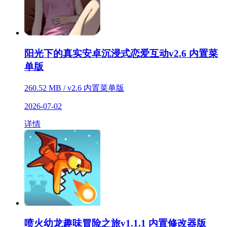
阳光下的真实安卓沉浸式恋爱互动v2.6 内置菜
单版
260.52 MB / v2.6 内置菜单版
2026-07-02
详情
喷火幼龙趣味冒险之旅v1.1.1 内置修改器版