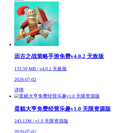
远古之战策略手游免费v4.0.2 无敌版
133.59 MB / v4.0.2 无敌版
2026-07-02
详情
蛋糕大亨免费经营乐趣v1.0 无限资源版
243.12M / v1.0 无限资源版
2026-07-02