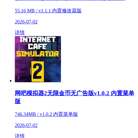
55.16 MB / v1.1.1 内置修改器版
2026-07-02
详情
网吧模拟器2无限金币无广告版v1.0.2 内置菜单
版
746.34MB / v1.0.2 内置菜单版
2026-07-02
详情