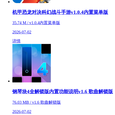
机甲恐龙对决科幻战斗手游v1.0.4内置菜单版
35.74 M / v1.0.4内置菜单版
2026-07-02
详情
钢琴块4全解锁版内置功能说明v1.6 歌曲解锁版
76.03 MB / v1.6 歌曲解锁版
2026-07-02