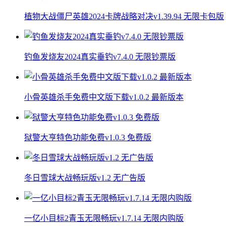
植物大战僵尸英雄2024卡牌战略对决v1.39.94 无限卡包版
钓鱼发烧友2024真实垂钓v7.4.0 无限钞票版
小骨英雄杀手免费中文版下载v1.0.2 最新版本
狱警大亨特色功能免费v1.0.3 免费版
冬日雪球大战畅玩版v1.2 无广告版
一亿小目标2青玉无限畅玩v1.7.14 无限内购版