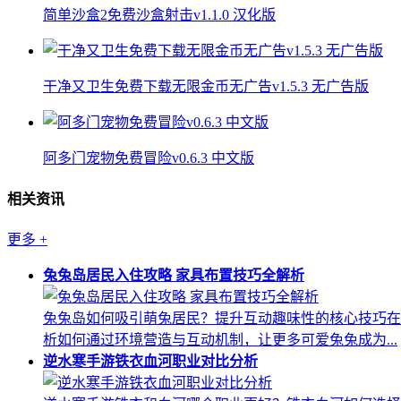
简单沙盒2免费沙盒射击v1.1.0 汉化版
干净又卫生免费下载无限金币无广告v1.5.3 无广告版
阿多门宠物免费冒险v0.6.3 中文版
相关资讯
更多
+
兔兔岛居民入住攻略 家具布置技巧全解析
兔兔岛如何吸引萌兔居民？提升互动趣味性的核心技巧在
析如何通过环境营造与互动机制，让更多可爱兔兔成为...
逆水寒手游铁衣血河职业对比分析